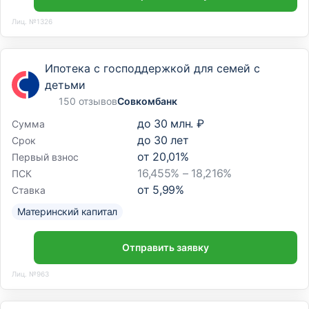
Лиц. №1326
Ипотека с господдержкой для семей с
детьми
150 отзывов
Совкомбанк
до
30 млн. ₽
Сумма
до
30
лет
Срок
от
20,01
%
Первый взнос
16,455% – 18,216%
ПСК
от
5,99
%
Ставка
Материнский капитал
Отправить заявку
Лиц. №963