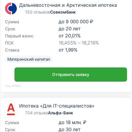
Дальневосточная и Арктическая ипотека
150 отзывов
Совкомбанк
до
9 000 000 ₽
Сумма
до
20
лет
Срок
от
20,01
%
Первый взнос
16,455% – 18,216%
ПСК
от
1,99
%
Ставка
Материнский капитал
Отправить заявку
Лиц. №963
Ипотека «Для IT-специалистов»
704 отзыва
Альфа-Банк
до
18 млн. ₽
Сумма
до
30
лет
Срок