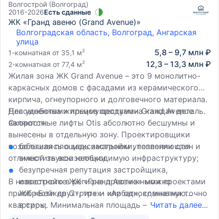
Волгострой (Волгоград)
2016-2026
Есть сданные
ЖК «Гранд авеню (Grand Avenue)»
Волгоградская область, Волгоград, Ангарская
улица
5,8 – 9,7 млн ₽
2
1-комнатная от 35,1 м
12,3 – 13,3 млн ₽
2
2-комнатная от 77,4 м
Жилая зона ЖК Grand Avenue – это 9 монолитно-
каркасных домов с фасадами из керамического
кирпича, огнеупорного и долговечного материала.
Для удобства жильцов продумана каждая деталь.
Несомненными преимуществами Grand Avenue
Скоростные лифты Otis абсолютно бесшумны и
являются:
вынесены в отдельную зону. Проектировщики
позаботились о максимальном утеплении стен и
большая площадь застройки, позволяющая
отличной звукоизоляции.
вместить всю необходимую инфраструктуру;
безупречная репутация застройщика,
В новостройке ЖК «Гранд Авеню» можно
известного в регионе престижными проектами
приобрести двух-, трех- или однокомнатную
ЖК «Бейкер Стрит» и «Арбат», сданными точно
квартиры. Минимальная площадь – 37 кв. м.
в срок;
Читать далее...
Обязательный элемент в каждой квартире –
выгодное местоположение в непосредственной