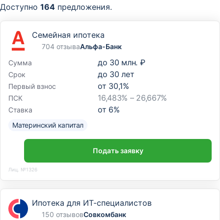
Доступно
164
предложения.
Семейная ипотека
704 отзыва
Альфа-Банк
до
30 млн. ₽
Сумма
до
30
лет
Срок
от
30,1
%
Первый взнос
16,483% – 26,667%
ПСК
от
6
%
Ставка
Материнский капитал
Подать заявку
Лиц. №1326
Ипотека для ИТ-специалистов
150 отзывов
Совкомбанк