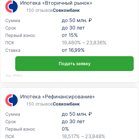
Ипотека «Вторичный рынок»
150 отзывов
Совкомбанк
до
50 млн. ₽
Сумма
до
30
лет
Срок
от
15
%
Первый взнос
19,480% – 23,836%
ПСК
от
16,99
%
Ставка
Подать заявку
Лиц. №963
Ипотека «Рефинансирование»
150 отзывов
Совкомбанк
до
50 млн. ₽
Сумма
до
30
лет
Срок
0
%
Первый взнос
18,517% – 23,848%
ПСК