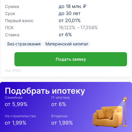
до
18 млн. ₽
Сумма
до
30
лет
Срок
от
20,01
%
Первый взнос
16,122% – 17,358%
ПСК
от
6
%
Ставка
Без страхования
Материнский капитал
Подать заявку
Лиц. №963
Подобрать ипотеку
Семейная
IT-ипотека
от 5,99%
от 6%
На строительство
Вторичка
от 1,99%
от 1,99%