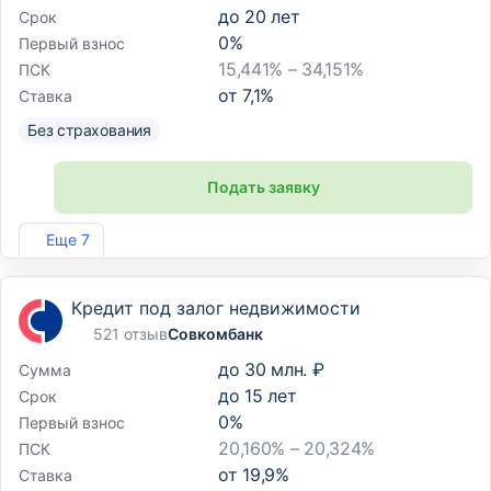
до
20
лет
Срок
0
%
Первый взнос
15,441% – 34,151%
ПСК
от
7,1
%
Ставка
Без страхования
Подать заявку
Лиц. №354
Еще 7
Кредит под залог недвижимости
521 отзыв
Совкомбанк
до
30 млн. ₽
Сумма
до
15
лет
Срок
0
%
Первый взнос
20,160% – 20,324%
ПСК
от
19,9
%
Ставка