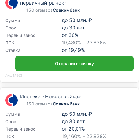
первичный рынок»
150 отзывов
Совкомбанк
до
50 млн. ₽
Сумма
до
30
лет
Срок
от
30
%
Первый взнос
19,480% – 23,836%
ПСК
от
19,49
%
Ставка
Отправить заявку
Лиц. №963
Ипотека «Новостройка»
150 отзывов
Совкомбанк
до
50 млн. ₽
Сумма
до
30
лет
Срок
от
20,01
%
Первый взнос
19,460% – 22,828%
ПСК