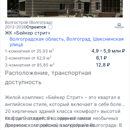
Волгострой (Волгоград)
2013-2028
Строится
ЖК «Бейкер стрит»
Волгоградская область, Волгоград, Шекснинская
улица
4,9 – 5,9 млн ₽
2
1-комнатная от 35,93 м
8,1 ₽
2
2-комнатная от 62,9 м
12,8 ₽
2
3-комнатная от 85,85 м
Расположение, транспортная
доступность
Жилой комплекс «Бейкер Стрит» – это квартал в
английском стиле, который включает в себя более
20 кирпичных зданий класса «комфорт» высотой
от 6 до 9 этажей. Это один из самых необычных
Квартал находится в северной части
проектов комплексной застройки в Волгограде. В
Дзержинского района, в микрорайоне