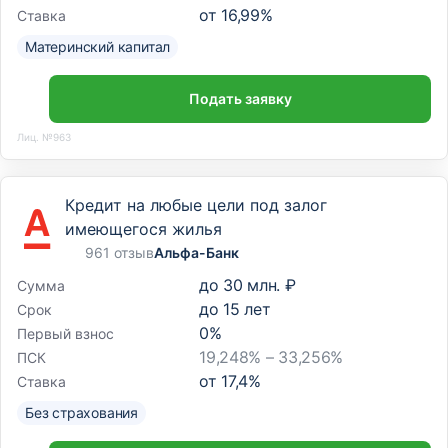
от
16,99
%
Ставка
Материнский капитал
Подать заявку
Лиц. №963
Кредит на любые цели под залог
имеющегося жилья
961 отзыв
Альфа-Банк
до
30 млн. ₽
Сумма
до
15
лет
Срок
0
%
Первый взнос
19,248% – 33,256%
ПСК
от
17,4
%
Ставка
Без страхования