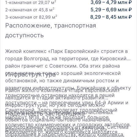
3,69 – 4,79 млн ₽
2
1-комнатная от 29,07 м
5,29 – 6,69 млн ₽
2
2-комнатная от 45,8 м
8,29 – 8,45 млн ₽
2
3-комнатная от 82,99 м
Расположение, транспортная
доступность
Жилой комплекс «Парк Европейский» строится в
городе Волгоград, на территории, где Кировский
район граничит с Советским. Оба этих района
отличаются не только хорошей экологической
Инфраструктура
обстановкой, но также динамичным ростом и
развитием инфраструктуры. Ближайшие к объекту
Район жилого комплекса «Парк Европейский»
транспортные остановки находятся в пешей
находится в стадии активного развития
доступности – на пересечении улиц 64-й Армии и
инфраструктуры, но уже сегодня можно
Санаторной. Здесь пролегает троллейбусный
воспользоваться услугами многочисленных
Надежность застройщика
маршрут №18, а также проходит большое
объектов социально-бытового назначения,
количество коммерческих и городских автобусов.
расположенных неподалёку от квартала. Система
Девелоперская компания «КВАРТСТРОЙ»,
В километре от жилого комплекса находится
образования в окрестностях жилого комплекса
выступающая застройщиком жилого комплекса