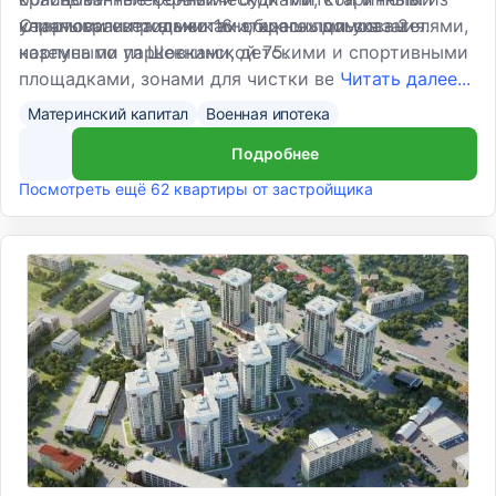
керамогранита в местах общего пользования.
уличными светильниками, красными указателями,
Стартовали продажи 16-этажных домов - 2
наземными парковками, детскими и спортивными
корпуса по ул Шекнинской 75.
площадками, зонами для чистки вещей, газонами
Читать далее...
и цветниками.
Материнский капитал
Военная ипотека
Подробнее
Посмотреть ещё 62 квартиры от застройщика