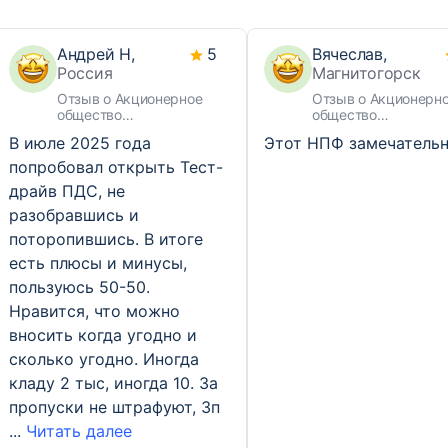
Андрей Н,
5
Вячеслав,
Россия
Магнитогорск
Отзыв о Акционерное
Отзыв о Акционерн
общество
общество
Негосударственный
«Негосударственны
В июле 2025 года
Этот НПФ замечательн
пенсионный фонд «ВТБ
пенсионный фонд
«Пенсионный фонд»
«БУДУЩЕЕ»
попробовал открыть Тест-
драйв ПДС, не
разобравшись и
поторопившись. В итоге
есть плюсы и минусы,
пользуюсь 50-50.
Нравится, что можно
вносить когда угодно и
сколько угодно. Иногда
кладу 2 тыс, иногда 10. За
пропуски не штрафуют, Зп
...
Читать далее