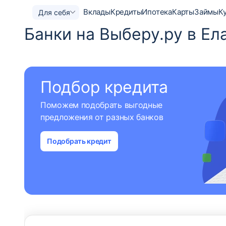
Вклады
Кредиты
Ипотека
Карты
Займы
К
Для себя
Банки на Выберу.ру в Ел
Подбор кредита
Поможем подобрать выгодные
предложения от разных банков
Подобрать кредит