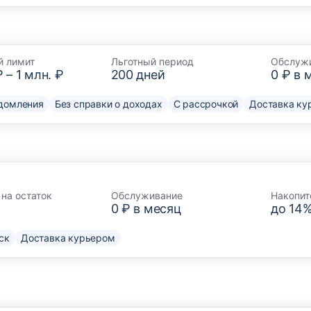
й лимит
Льготный период
Обслуж
₽
–
1 млн. ₽
200
дней
0 ₽ в 
домления
Без справки о доходах
С рассрочкой
Доставка ку
на остаток
Обслуживание
Накопит
0 ₽ в месяц
до 14
ск
Доставка курьером