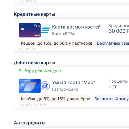
Лиц. №2673
Кредитные карты
Кредитны
Карта возможностей
30 000 
Банк «ВТБ»
Кешбэк: до
15%
, до
50%
у партнёров
Бесплатные уве
Лиц. №1000
Дебетовые карты
Выберу рекомендует
Проценты 
Умная карта "Мир"
нет
Газпромбанк
Кешбэк: до
6%
, до
15%
у партнёров
Бесплатный выпу
Реклама. Лиц. №354
Автокредиты