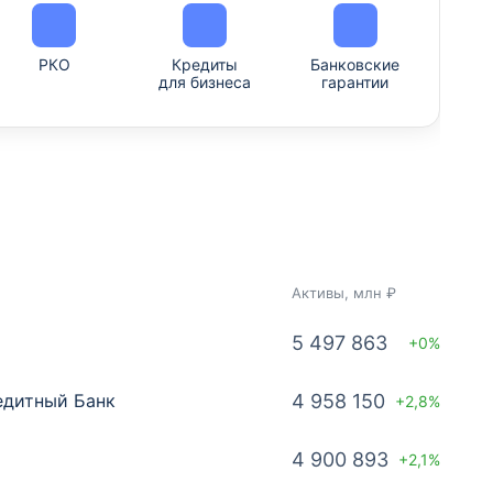
РКО
Кредиты
Банковские
для бизнеса
гарантии
Активы, млн ₽
5 497 863
+0%
едитный Банк
4 958 150
+2,8%
4 900 893
+2,1%