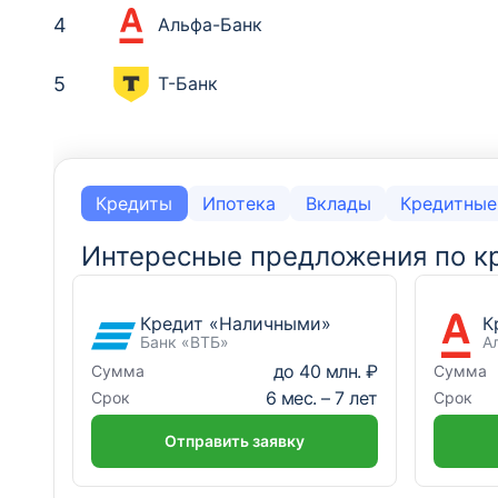
4
Альфа-Банк
5
Т-Банк
Место
Место
Банк
Банк
1
1
Сбербанк России
Сбербанк России
Кредиты
Ипотека
Вклады
Кредитные
2
2
Банк «ВТБ»
Банк «ВТБ»
Интересные предложения по к
3
3
Альфа-Банк
Альфа-Банк
Кредит «Наличными»
К
Банк «ВТБ»
А
4
4
Т-Банк
Т-Банк
до
40 млн. ₽
Сумма
Сумма
6
мес. –
7
лет
Срок
Срок
5
5
Совкомбанк
Газпромбанк
Отправить заявку