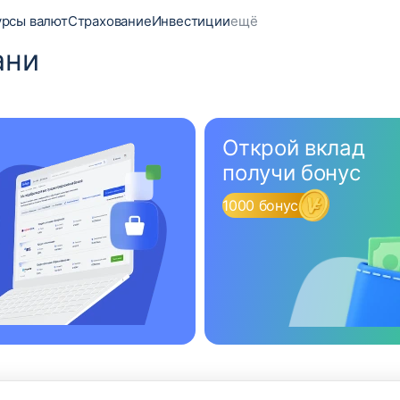
урсы валют
Страхование
Инвестиции
ещё
ани
Открой вклад
получи бонус
1000 бонусов