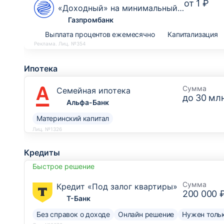
от
1 ₽
«Доходный» на минимальный
остаток
Газпромбанк
Выплата процентов ежемесячно
Капитализация
Реклама. Лиц. №354
Ипотека
Сумма
Семейная ипотека
до
30 млн
Альфа-Банк
Материнский капитал
Лиц. №1326
Кредиты
Быстрое решение
Сумма
Кредит «Под залог квартиры»
200 000 
Т-Банк
Без справок о доходе
Онлайн решение
Нужен тольк