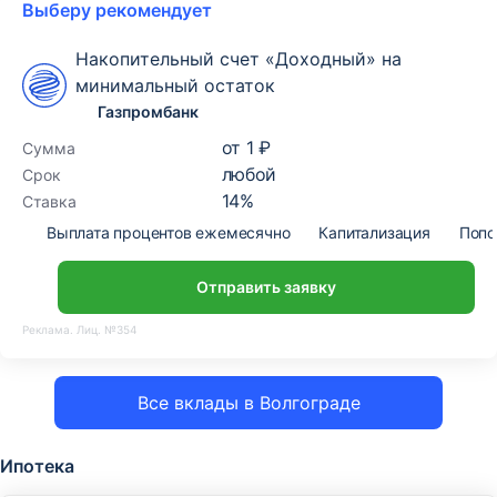
Выберу рекомендует
Накопительный счет «Доходный» на
минимальный остаток
Газпромбанк
от
1 ₽
Сумма
любой
Срок
14
%
Ставка
Выплата процентов ежемесячно
Капитализация
Попо
Отправить заявку
Реклама. Лиц. №354
Все вклады в Волгограде
Ипотека