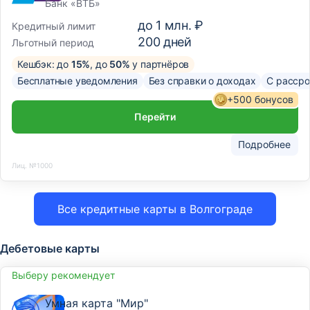
Банк «ВТБ»
до
1 млн. ₽
Кредитный лимит
200
дней
Льготный период
Кешбэк: до
15%
, до
50%
у партнёров
Бесплатные уведомления
Без справки о доходах
С рассро
+500 бонусов
Перейти
Подробнее
Лиц. №1000
Все кредитные карты в Волгограде
Дебетовые карты
Выберу рекомендует
Умная карта "Мир"