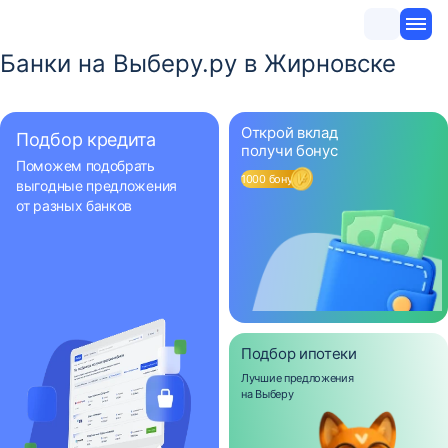
Банки на Выберу.ру в Жирновске
Открой вклад
Подбор кредита
получи бонус
Поможем подобрать
1000 бонусов
выгодные предложения
от разных банков
Подбор ипотеки
Лучшие предложения
на Выберу