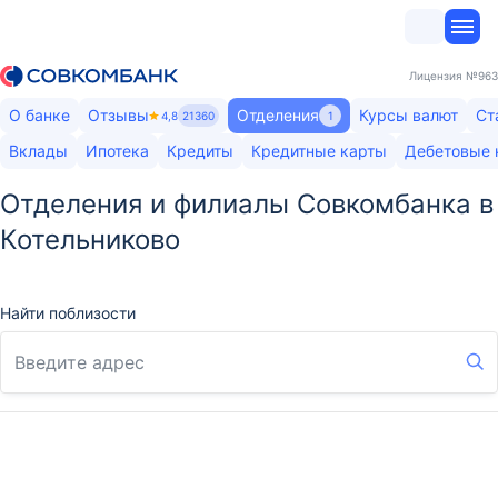
Лицензия
№963
О банке
Отзывы
Отделения
Курсы валют
Ст
4,8
21360
1
Вклады
Ипотека
Кредиты
Кредитные карты
Дебетовые 
Отделения и филиалы Совкомбанка в
Котельниково
Найти поблизости