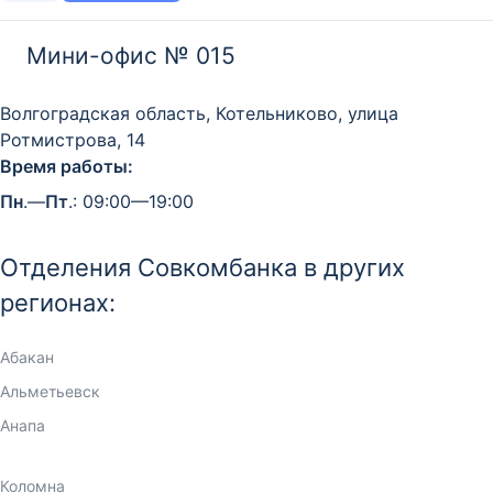
Мини-офис № 015
Волгоградская область, Котельниково, улица
Ротмистрова, 14
Время работы:
Пн
.—
Пт
.: 09:00—19:00
Отделения Совкомбанка в других
регионах:
Абакан
Альметьевск
Анапа
Ангарск
Арзамас
Армавир
Артем
Астрахань
Ачинск
Балаково
Барнаул
Белогорск
Бердск
Бийск
Биробиджан
Благовещенск
Братск
Великий Новгород
Владивосток
Владимир
Волгоград
Волжский
Вологда
Воронеж
Горно-Алтайск
Гусь-Хрустальный
Дзержинск
Димитровград
Дмитров
Екатеринбург
Елабуга
Елец
Златоуст
Иваново
Ижевск
Иркутск
Казань
Калининград
Калуга
Камышин
Кемерово
Киров
Клин
Ковров
Коломна