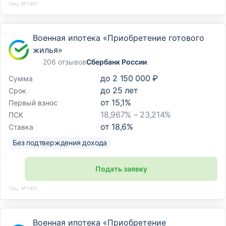
Лиц. №1481
Военная ипотека «Приобретение готового
жилья»
206 отзывов
Сбербанк России
до
2 150 000 ₽
Сумма
до
25
лет
Срок
от
15,1
%
Первый взнос
18,967% – 23,214%
ПСК
от
18,6
%
Ставка
Без подтверждения дохода
Подать заявку
Лиц. №1481
Военная ипотека «Приобретение