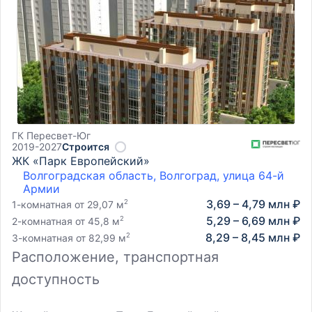
просторные апартаменты, объединив две или
автопарковки;
несколько квартир в одну.
современное технологическое обеспечение
(системы безопасности и контроля доступа,
видеонаблюдение).
ГК Пересвет-Юг
2019-2027
Строится
ЖК «Парк Европейский»
Волгоградская область, Волгоград, улица 64-й
Армии
3,69 – 4,79 млн ₽
2
1-комнатная от 29,07 м
5,29 – 6,69 млн ₽
2
2-комнатная от 45,8 м
8,29 – 8,45 млн ₽
2
3-комнатная от 82,99 м
Расположение, транспортная
доступность