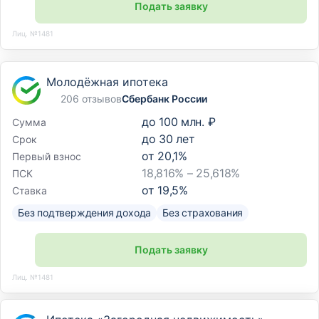
Подать заявку
Лиц. №1481
Молодёжная ипотека
206 отзывов
Сбербанк России
до
100 млн. ₽
Сумма
до
30
лет
Срок
от
20,1
%
Первый взнос
18,816% – 25,618%
ПСК
от
19,5
%
Ставка
Без подтверждения дохода
Без страхования
Подать заявку
Лиц. №1481