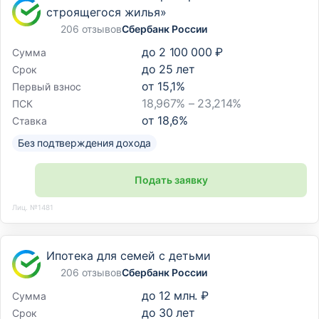
строящегося жилья»
206 отзывов
Сбербанк России
до
2 100 000 ₽
Сумма
до
25
лет
Срок
от
15,1
%
Первый взнос
18,967% – 23,214%
ПСК
от
18,6
%
Ставка
Без подтверждения дохода
Подать заявку
Лиц. №1481
Ипотека для семей с детьми
206 отзывов
Сбербанк России
до
12 млн. ₽
Сумма
до
30
лет
Срок