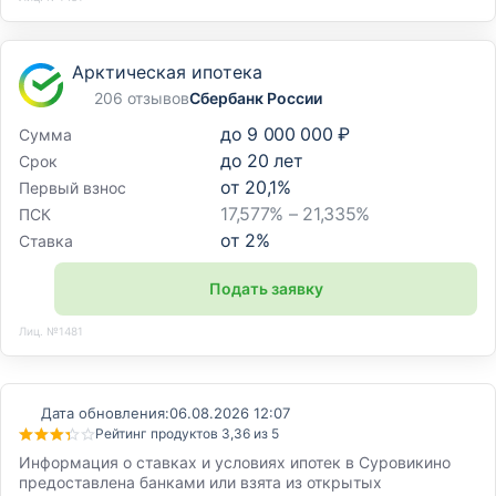
Арктическая ипотека
206 отзывов
Сбербанк России
до
9 000 000 ₽
Сумма
до
20
лет
Срок
от
20,1
%
Первый взнос
17,577% – 21,335%
ПСК
от
2
%
Ставка
Подать заявку
Лиц. №1481
Дата обновления:
06.08.2026 12:07
Рейтинг продуктов 3,36 из 5
Информация о ставках и условиях ипотек в Суровикино
предоставлена банками или взята из открытых