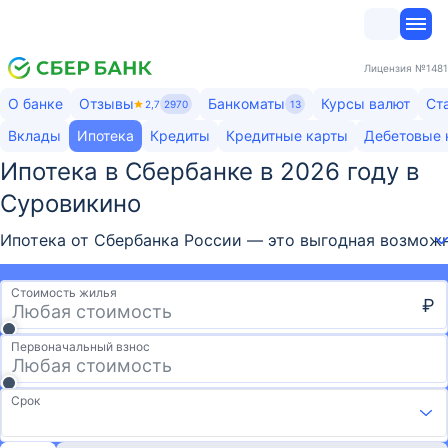
Лицензия
№1481
О банке
Отзывы
Банкоматы
Курсы валют
Ст
2,7
2970
13
Вклады
Ипотека
Кредиты
Кредитные карты
Дебетовые 
Ипотека в Сбербанке в 2026 году в
Суровикино
Ипотека от Сбербанка России — это выгодная возможно
Стоимость жилья
₽
Первоначальный взнос
Срок