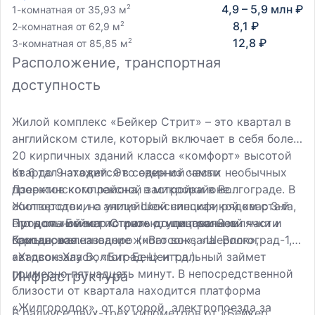
4,9 – 5,9 млн ₽
2
1-комнатная от 35,93 м
8,1 ₽
2
2-комнатная от 62,9 м
12,8 ₽
2
3-комнатная от 85,85 м
Расположение, транспортная
доступность
Жилой комплекс «Бейкер Стрит» – это квартал в
английском стиле, который включает в себя более
20 кирпичных зданий класса «комфорт» высотой
от 6 до 9 этажей. Это один из самых необычных
Квартал находится в северной части
проектов комплексной застройки в Волгограде. В
Дзержинского района, в микрорайоне
соответствии с английской спецификой квартала,
Жилгородок, на улице Шекснинская, рядом с 3-й
его дома имеют то иное стилизованное
Продольной магистралью, улицами Землячки и
Путь от «Бейкер Стрит» до центральной части
британское название («Ватсон», «Шерлок»,
Камышовая.
города, железнодорожного вокзала Волгоград-1,
«Хадсон-Хаус», «Биг-Бен» и т.д.).
автовокзала Волгоград-Центральный займет
примерно пятнадцать минут. В непосредственной
Инфраструктура
близости от квартала находится платформа
«Жилгородок», от которой электропоезда за
В радиусе двух-трех километров от «Бейкер