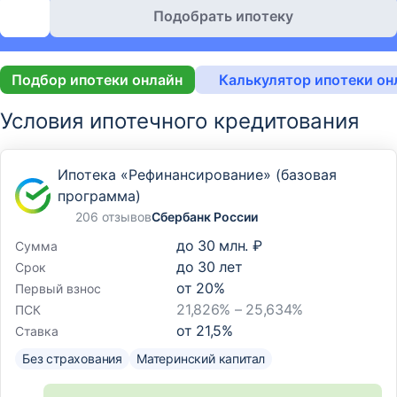
Подобрать ипотеку
Подбор ипотеки онлайн
Калькулятор ипотеки он
Условия ипотечного кредитования
Ипотека «Рефинансирование» (базовая
программа)
206 отзывов
Сбербанк России
до
30 млн. ₽
Сумма
до
30
лет
Срок
от
20
%
Первый взнос
21,826% – 25,634%
ПСК
от
21,5
%
Ставка
Без страхования
Материнский капитал