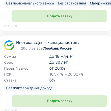
Без первоначального взноса
Без страхования
Материнский
Подать заявку
Лиц. №1481
Ипотека «Для IT-специалистов»
206 отзывов
Сбербанк России
до
18 млн. ₽
Сумма
до
30
лет
Срок
от
20,1
%
Первый взнос
16,571% – 20,327%
ПСК
6
%
Ставка
Без подтверждения дохода
Подать заявку
Лиц. №1481