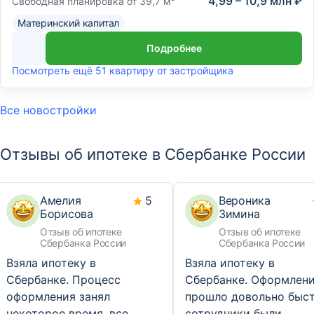
4,99 – 10,9 млн ₽
Читать далее...
Свободная планировка от 39,7 м
Материнский капитал
Подробнее
Посмотреть ещё 51 квартиру от застройщика
Все новостройки
Отзывы об ипотеке в Сбербанке России
Амелия
5
Вероника
Борисова
Зимина
Отзыв об ипотеке
Отзыв об ипотеке
Сбербанка России
Сбербанка России
Взяла ипотеку в
Взяла ипотеку в
Сбербанке. Процесс
Сбербанке. Оформлен
оформления занял
прошло довольно быст
некоторое время, все
сотрудники были