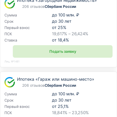
Ипотека «Загородная недвижимость»
206 отзывов
Сбербанк России
до
100 млн. ₽
Сумма
до
30
лет
Срок
от
25
%
Первый взнос
19,617% – 26,424%
ПСК
от
18,4
%
Ставка
Подать заявку
Лиц. №1481
Ипотека «Гараж или машино-место»
206 отзывов
Сбербанк России
до
100 млн. ₽
Сумма
до
30
лет
Срок
от
25,1
%
Первый взнос
18,841% – 23,250%
ПСК