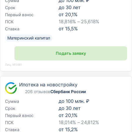
до
100 млн. ₽
Сумма
до
30
лет
Срок
от
20,1
%
Первый взнос
18,816% – 25,618%
ПСК
от
15,5
%
Ставка
Материнский капитал
Подать заявку
Лиц. №1481
Ипотека на новостройку
206 отзывов
Сбербанк России
до
100 млн. ₽
Сумма
до
30
лет
Срок
от
20,1
%
Первый взнос
18,014% – 24,812%
ПСК
от
15,2
%
Ставка