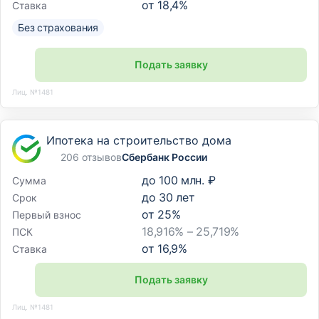
от
18,4
%
Ставка
Без страхования
Подать заявку
Лиц. №1481
Ипотека на строительство дома
206 отзывов
Сбербанк России
до
100 млн. ₽
Сумма
до
30
лет
Срок
от
25
%
Первый взнос
18,916% – 25,719%
ПСК
от
16,9
%
Ставка
Подать заявку
Лиц. №1481