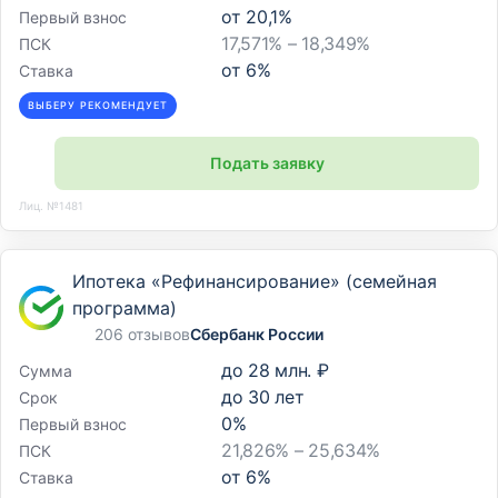
от
20,1
%
Первый взнос
17,571% – 18,349%
ПСК
от
6
%
Ставка
ВЫБЕРУ РЕКОМЕНДУЕТ
Подать заявку
Лиц. №1481
Ипотека «Рефинансирование» (семейная
программа)
206 отзывов
Сбербанк России
до
28 млн. ₽
Сумма
до
30
лет
Срок
0
%
Первый взнос
21,826% – 25,634%
ПСК
от
6
%
Ставка