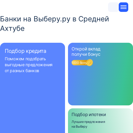
Банки на Выберу.ру в Средней
Ахтубе
Открой вклад
Подбор кредита
получи бонус
Поможем подобрать
1000 бонусов
выгодные предложения
от разных банков
Подбор ипотеки
Лучшие предложения
на Выберу